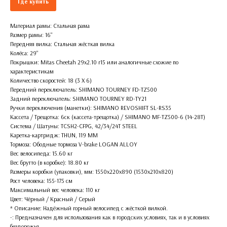
Где купить
Материал рамы: Стальная рама
Размер рамы: 16''
Передняя вилка: Стальная жёсткая вилка
Колёса: 29''
Покрышки: Mitas Cheetah 29x2.10 r15 или аналогичные схожие по
характеристикам
Количество скоростей: 18 (3 X 6)
Передний переключатель: SHIMANO TOURNEY FD-TZ500
Задний переключатель: SHIMANO TOURNEY RD-TY21
Ручки переключения (манетки): SHIMANO REVOSHIFT SL-RS35
Кассета / Трещотка: 6ск (кассета-трещотка) / SHIMANO MF-TZ500-6 (14-28T)
Система / Шатуны: TCSH2-CFPG, 42/34/24T STEEL
Каретка-картридж: THUN, 119 MM
Тормоза: Ободные тормоза V-brake LOGAN ALLOY
Вес велосипеда: 15.60 кг
Вес брутто (в коробке): 18.80 кг
Размеры коробки (упаковки), мм: 1550х220х890 (1530х210х820)
Рост человека: 155-175 см
Максимальный вес человека: 110 кг
Цвет: Чёрный / Красный / Серый
* Описание: Надёжный горный велосипед с жёсткой вилкой.
-: Предназначен для использования как в городских условиях, так и в условиях
бездорожья.