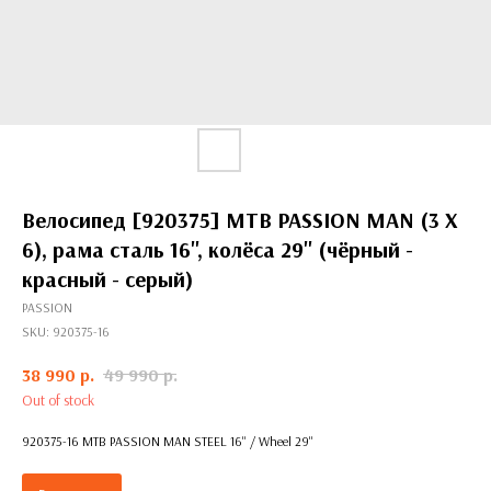
Велосипед [920375] MTB PASSION MAN (3 X
6), рама сталь 16'', колёса 29'' (чёрный -
красный - серый)
PASSION
SKU:
920375-16
38 990
р.
49 990
р.
Out of stock
920375-16 MTB PASSION MAN STEEL 16'' / Wheel 29''