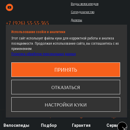
Виды велосипедов
Сотрудничество
Дилеры
+7 (926) 53-53-365
Контакты
Политика обработки
Использование cookie и аналитики
Этот сайт использует файлы куки для корректной работы и анализа
персональных данных
посещаемости. Продолжая использование сайта, вы соглашаетесь с их
применением.
Политика обработки персональных данных
Горные
Женские велосипеды
Городские
Детские велосипеды
ПРИНЯТЬ
Дорожные
Как выбрать
Детские
Где купить
ОТКАЗАТЬСЯ
ФэтБайки
Гарантия
Шоссейные
Сервис
НАСТРОЙКИ КУКИ
Велосипеды
Подбор
Гарантия
Сервис