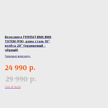
Велосипед [919156] BMX BMX
TOTEM (FIX), рама сталь 10'',
колёса 20'' (оранжевый -
чёрный)
Трюковый велосипед.
р.
24 990
р.
29 990
Out of stock