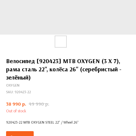
Велосипед [920423] MTB OXYGEN (3 X 7),
рама сталь 22'', колёса 26'' (серебристый -
зелёный)
OXYGEN
SKU:
920423-22
38 990
р.
49 990
р.
Out of stock
920423-22 MTB OXYGEN STEEL 22'' / Wheel 26''