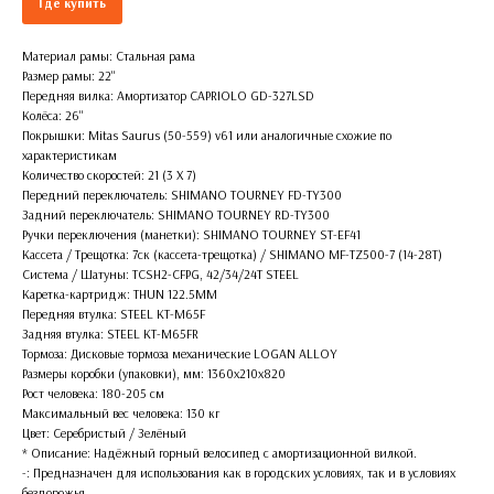
Где купить
Материал рамы: Стальная рама
Размер рамы: 22''
Передняя вилка: Амортизатор CAPRIOLO GD-327LSD
Колёса: 26''
Покрышки: Mitas Saurus (50-559) v61 или аналогичные схожие по
характеристикам
Количество скоростей: 21 (3 X 7)
Передний переключатель: SHIMANO TOURNEY FD-TY300
Задний переключатель: SHIMANO TOURNEY RD-TY300
Ручки переключения (манетки): SHIMANO TOURNEY ST-EF41
Кассета / Трещотка: 7ск (кассета-трещотка) / SHIMANO MF-TZ500-7 (14-28T)
Система / Шатуны: TCSH2-CFPG, 42/34/24T STEEL
Каретка-картридж: THUN 122.5MM
Передняя втулка: STEEL KT-M65F
Задняя втулка: STEEL KT-M65FR
Тормоза: Дисковые тормоза механические LOGAN ALLOY
Размеры коробки (упаковки), мм: 1360х210х820
Рост человека: 180-205 см
Максимальный вес человека: 130 кг
Цвет: Серебристый / Зелёный
* Описание: Надёжный горный велосипед с амортизационной вилкой.
-: Предназначен для использования как в городских условиях, так и в условиях
бездорожья.