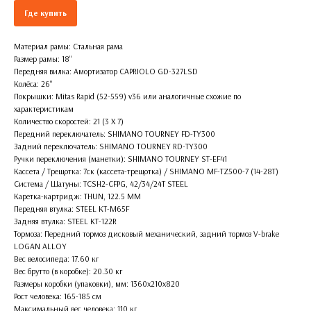
Где купить
Материал рамы: Стальная рама
Размер рамы: 18''
Передняя вилка: Амортизатор CAPRIOLO GD-327LSD
Колёса: 26''
Покрышки: Mitas Rapid (52-559) v36 или аналогичные схожие по
характеристикам
Количество скоростей: 21 (3 X 7)
Передний переключатель: SHIMANO TOURNEY FD-TY300
Задний переключатель: SHIMANO TOURNEY RD-TY300
Ручки переключения (манетки): SHIMANO TOURNEY ST-EF41
Кассета / Трещотка: 7ск (кассета-трещотка) / SHIMANO MF-TZ500-7 (14-28T)
Система / Шатуны: TCSH2-CFPG, 42/34/24T STEEL
Каретка-картридж: THUN, 122.5 MM
Передняя втулка: STEEL KT-M65F
Задняя втулка: STEEL KT-122R
Тормоза: Передний тормоз дисковый механический, задний тормоз V-brake
LOGAN ALLOY
Вес велосипеда: 17.60 кг
Вес брутто (в коробке): 20.30 кг
Размеры коробки (упаковки), мм: 1360х210х820
Рост человека: 165-185 см
Максимальный вес человека: 110 кг