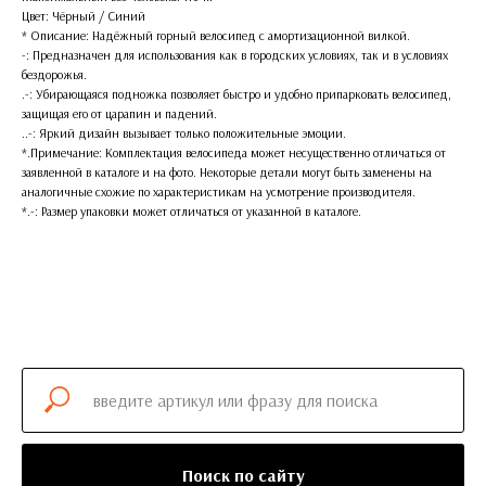
Цвет: Чёрный / Синий
* Описание: Надёжный горный велосипед с амортизационной вилкой.
-: Предназначен для использования как в городских условиях, так и в условиях
бездорожья.
.-: Убирающаяся подножка позволяет быстро и удобно припарковать велосипед,
защищая его от царапин и падений.
..-: Яркий дизайн вызывает только положительные эмоции.
*.Примечание: Комплектация велосипеда может несущественно отличаться от
заявленной в каталоге и на фото. Некоторые детали могут быть заменены на
аналогичные схожие по характеристикам на усмотрение производителя.
*.-: Размер упаковки может отличаться от указанной в каталоге.
Поиск по сайту