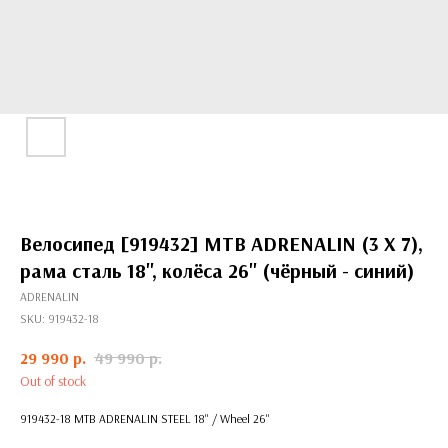
Велосипед [919432] MTB ADRENALIN (3 X 7),
рама сталь 18'', колёса 26'' (чёрный - синий)
ADRENALIN
SKU:
919432-18
29 990
р.
49 990
р.
Out of stock
919432-18 MTB ADRENALIN STEEL 18'' / Wheel 26''