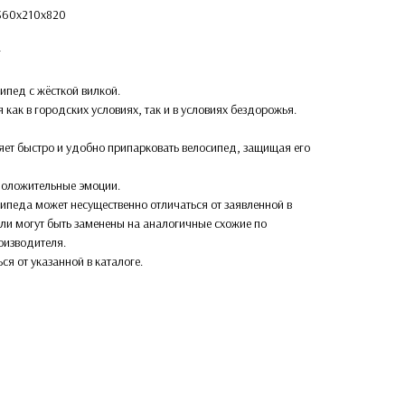
1360х210х820
г
ипед с жёсткой вилкой.
 как в городских условиях, так и в условиях бездорожья.
яет быстро и удобно припарковать велосипед, защищая его
о положительные эмоции.
ипеда может несущественно отличаться от заявленной в
али могут быть заменены на аналогичные схожие по
оизводителя.
ься от указанной в каталоге.