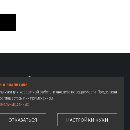
Женские велосипеды
e и аналитики
Детские велосипеды
йлы куки для корректной работы и анализа посещаемости. Продолжая
Как выбрать
соглашаетесь с их применением.
ональных данных
Где купить
Гарантия
ОТКАЗАТЬСЯ
НАСТРОЙКИ КУКИ
Сервис