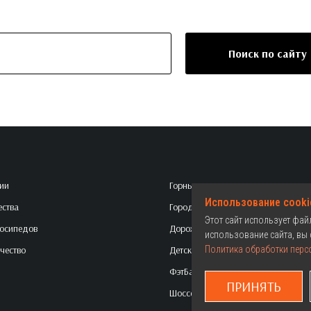
Поиск по сайту
ии
Горные
Использование cooki
ства
Городские
Этот сайт использует фа
осипедов
Дорожные
использование сайта, вы 
чество
Детские
Политика обработки перс
ФэтБайки
ПРИНЯТЬ
Шоссейные