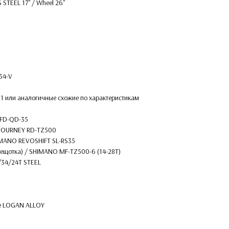
TEEL 17'' / Wheel 26''
54-V
61 или аналогичные схожие по характеристикам
 FD-QD-35
 TOURNEY RD-TZ500
HIMANO REVOSHIFT SL-RS35
трещотка) / SHIMANO MF-TZ500-6 (14-28T)
/34/24T STEEL
ke LOGAN ALLOY