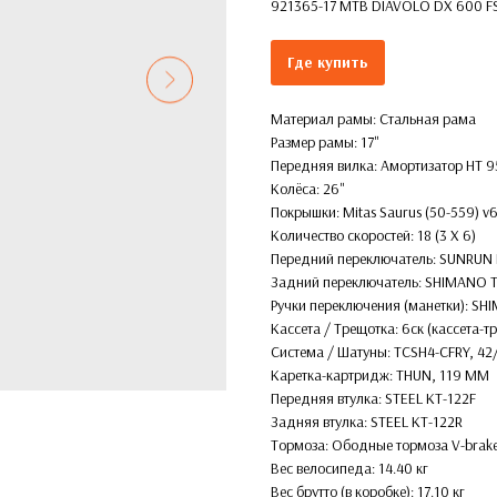
921365-17 MTB DIAVOLO DX 600 FS S
Где купить
Материал рамы: Стальная рама
Размер рамы: 17''
Передняя вилка: Амортизатор HT 9
Колёса: 26''
Покрышки: Mitas Saurus (50-559) v
Количество скоростей: 18 (3 X 6)
Передний переключатель: SUNRUN
Задний переключатель: SHIMANO
Ручки переключения (манетки): S
Кассета / Трещотка: 6ск (кассета-
Система / Шатуны: TCSH4-CFRY, 42
Каретка-картридж: THUN, 119 MM
Передняя втулка: STEEL KT-122F
Задняя втулка: STEEL KT-122R
Тормоза: Ободные тормоза V-bra
Вес велосипеда: 14.40 кг
Вес брутто (в коробке): 17.10 кг