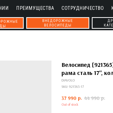
НИИ
ПРЕИМУЩЕСТВА
СОТРУДНИЧЕСТВО
ВНЕДОРОЖНЫЕ
ДР
ОРОЖНЫЕ
ВЕЛОСИПЕДЫ
КАТ
ЕДЫ
Велосипед [921365
рама сталь 17'', ко
DIAVOLO
SKU:
921365-17
р.
р.
37 990
44 990
Out of stock