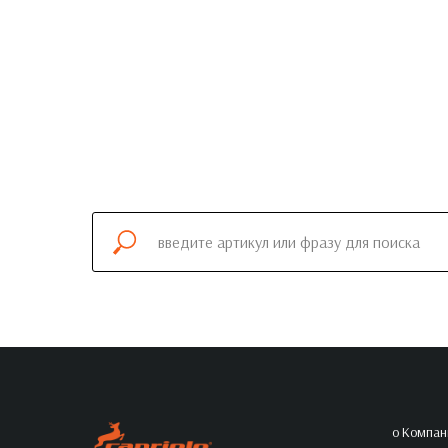
о Компан