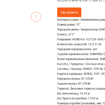
923210-13 MTB AL EVE 7.7 ALU 15'' / 
Где купить
Материал рамы: Алюминиевая ра
Размер рамы: 15''
Передняя вилка: Амортизатор SUN
Колёса: 27.5''
Покрышки: KENDA K-1127 (56-584) 
Количество скоростей: 12 (1 X 12)
Передний переключатель: нет
Задний переключатель: SHIMANO 
Ручки переключения (манетки): SH
Кассета / Трещотка: 12ск (кассета)
Система / Шатуны: WHEEL TOP SR-1
Каретка-картридж: WHEEL TOP - 
Передняя втулка: RT S704F
Задняя втулка: RT S704R
Тормоза: Дисковые тормоза гидра
Вес велосипеда: 14.10 кг
Вес брутто (в коробке): 17.60 кг
Размеры коробки (упаковки), мм: 