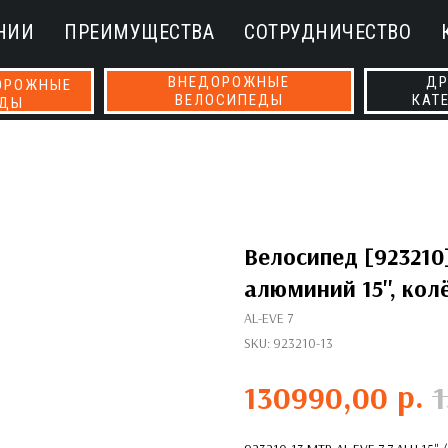
НИИ
ПРЕИМУЩЕСТВА
СОТРУДНИЧЕСТВО
ВНЕДОРОЖНЫЕ
ДР
ОРОЖНЫЕ
ВЕЛОСИПЕДЫ
КАТ
ЕДЫ
Велосипед [923210]
алюминий 15'', колё
AL-EVE 7
SKU:
923210-13
р.
130990,00