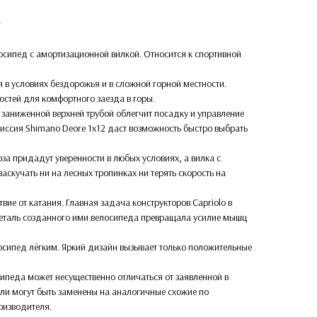
г
сипед с амортизационной вилкой. Относится к спортивной
 в условиях бездорожья и в сложной горной местности.
остей для комфортного заезда в горы.
 заниженной верхней трубой облегчит посадку и управление
ссия Shimano Deore 1x12 даст возможность быстро выбрать
оза придадут уверенности в любых условиях, а вилка с
аскучать ни на лесных тропинках ни терять скорость на
ствие от катания. Главная задача конструкторов Capriolo в
деталь созданного ими велосипеда превращала усилие мышц
осипед лёгким. Яркий дизайн вызывает только положительные
ипеда может несущественно отличаться от заявленной в
али могут быть заменены на аналогичные схожие по
оизводителя.