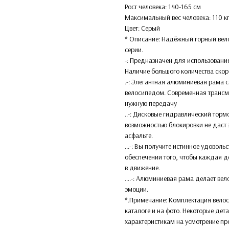
Рост человека: 140-165 см
Максимальный вес человека: 110 к
Цвет: Серый
* Описание: Надёжный горный вело
серии.
-: Предназначен для использования
Наличие большого количества скор
.-: Элегантная алюминиевая рама с
велосипедом. Современная трансми
нужную передачу
..-: Дисковые гидравлический торм
возможностью блокировки не даст з
асфальте.
...-: Вы получите истинное удоволь
обеспечении того, чтобы каждая 
в движение.
….-: Алюминиевая рама делает вел
эмоции.
*.Примечание: Комплектация велос
каталоге и на фото. Некоторые дет
характеристикам на усмотрение пр