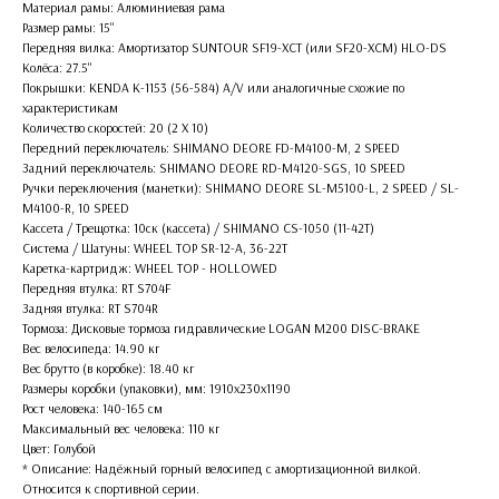
Материал рамы: Алюминиевая рама
Размер рамы: 15''
Передняя вилка: Амортизатор SUNTOUR SF19-XCT (или SF20-XCM) HLO-DS
Колёса: 27.5''
Покрышки: KENDA K-1153 (56-584) A/V или аналогичные схожие по
характеристикам
Количество скоростей: 20 (2 X 10)
Передний переключатель: SHIMANO DEORE FD-M4100-M, 2 SPEED
Задний переключатель: SHIMANO DEORE RD-M4120-SGS, 10 SPEED
Ручки переключения (манетки): SHIMANO DEORE SL-M5100-L, 2 SPEED / SL-
M4100-R, 10 SPEED
Кассета / Трещотка: 10ск (кассета) / SHIMANO CS-1050 (11-42T)
Система / Шатуны: WHEEL TOP SR-12-A, 36-22T
Каретка-картридж: WHEEL TOP - HOLLOWED
Передняя втулка: RT S704F
Задняя втулка: RT S704R
Тормоза: Дисковые тормоза гидравлические LOGAN M200 DISC-BRAKE
Вес велосипеда: 14.90 кг
Вес брутто (в коробке): 18.40 кг
Размеры коробки (упаковки), мм: 1910х230х1190
Рост человека: 140-165 см
Максимальный вес человека: 110 кг
Цвет: Голубой
* Описание: Надёжный горный велосипед с амортизационной вилкой.
Относится к спортивной серии.