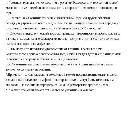
-: Предназначен для использования в условиях бездорожья и в сложной горной
местности. Наличие большого количества скоростей для комфортного заезда в
горы.
.-: Элегантная алюминиевая рама с заниженной верхней трубой облегчит
посадку и управление велосипедом. Вы всегда найдете нужную вам передачу с
широким диапазоном трансмиссии Shimano Deore 2x10 скоростей
..-: Дисковые гидравлический тормоза придадут уверенности в любых условиях,
а вилка с возможностью блокировки не даст заскучать ни на лесных тропинках
ни терять скорость на асфальте.
...-: Вы получите истинное удовольствие от катания. Главная задача
конструкторов Capriolo в обеспечении того, чтобы каждая деталь созданного ими
велосипеда превращала усилие мышц в движение.
….-: Алюминиевая рама делает велосипед лёгким. Яркий дизайн вызывает
только положительные эмоции.
*.Примечание: Комплектация велосипеда может несущественно отличаться от
заявленной в каталоге и на фото. Некоторые детали могут быть заменены на
аналогичные схожие по характеристикам на усмотрение производителя.
*.-: Размер упаковки может отличаться от указанной в каталоге.