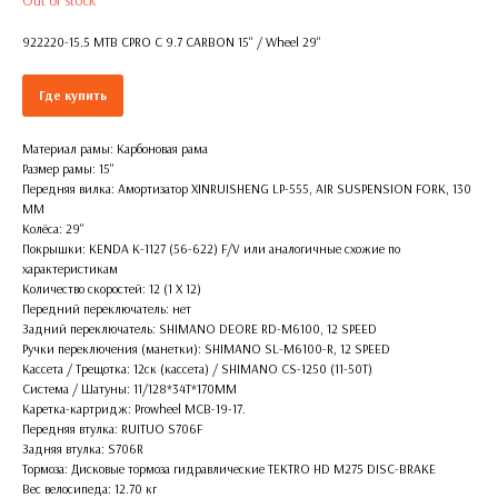
Out of stock
922220-15.5 MTB CPRO C 9.7 CARBON 15'' / Wheel 29''
Где купить
Материал рамы: Карбоновая рама
Размер рамы: 15''
Передняя вилка: Амортизатор XINRUISHENG LP-555, AIR SUSPENSION FORK, 130
MM
Колёса: 29''
Покрышки: KENDA K-1127 (56-622) F/V или аналогичные схожие по
характеристикам
Количество скоростей: 12 (1 X 12)
Передний переключатель: нет
Задний переключатель: SHIMANO DEORE RD-M6100, 12 SPEED
Ручки переключения (манетки): SHIMANO SL-M6100-R, 12 SPEED
Кассета / Трещотка: 12ск (кассета) / SHIMANO CS-1250 (11-50T)
Система / Шатуны: 11/128*34T*170MM
Каретка-картридж: Prowheel MCB-19-17.
Передняя втулка: RUITUO S706F
Задняя втулка: S706R
Тормоза: Дисковые тормоза гидравлические TEKTRO HD M275 DISC-BRAKE
Вес велосипеда: 12.70 кг