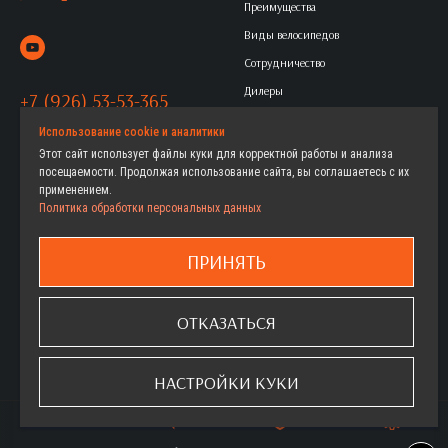
Преимущества
Виды велосипедов
Сотрудничество
Дилеры
+7 (926) 53-53-365
Контакты
Политика обработки
Использование cookie и аналитики
Этот сайт использует файлы куки для корректной работы и анализа
персональных данных
посещаемости. Продолжая использование сайта, вы соглашаетесь с их
применением.
Политика обработки персональных данных
Горные
Женские велосипеды
Городские
Детские велосипеды
ПРИНЯТЬ
Дорожные
Как выбрать
Детские
Где купить
ОТКАЗАТЬСЯ
ФэтБайки
Гарантия
Шоссейные
Сервис
НАСТРОЙКИ КУКИ