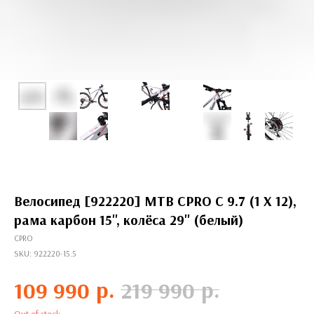
Велосипед [922220] MTB CPRO C 9.7 (1 X 12),
рама карбон 15'', колёса 29'' (белый)
CPRO
SKU:
922220-15.5
р.
р.
109 990
219 990