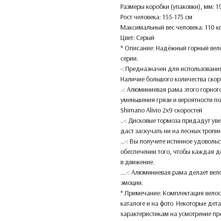
Размеры коробки (упаковки), мм: 
Рост человека: 155-175 см
Максимальный вес человека: 110 к
Цвет: Серый
* Описание: Надёжный горный вело
серии.
-: Предназначен для использования
Наличие большого количества скор
.-: Алюминиевая рама этого горно
уменьшения грязи и вероятности п
Shimano Alivio 2x9 скоростей
..-: Дисковые тормоза придадут ув
даст заскучать ни на лесных тропин
...-: Вы получите истинное удоволь
обеспечении того, чтобы каждая 
в движение.
….-: Алюминиевая рама делает вел
эмоции.
*.Примечание: Комплектация велос
каталоге и на фото. Некоторые дет
характеристикам на усмотрение пр