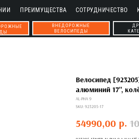
НИИ
ПРЕИМУЩЕСТВА
СОТРУДНИЧЕСТВО
ВНЕДОРОЖНЫЕ
ДР
ОРОЖНЫЕ
ВЕЛОСИПЕДЫ
КАТ
ЕДЫ
Велосипед [923205]
алюминий 17'', колё
AL-PHA 9
SKU:
923205-17
р.
54990,00
1