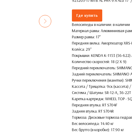
923205-17 MTB AL PHA 9.4 ALU 17'' /
Где купить
Велосипеды в наличии: в наличии
Материал рамы: Алюминиевая ра
Размер рамы: 17''
Передняя вилка: Амортизатор XRS
Колёса: 29''
Покрышки: KENDA K-1153 (56-622) 
Количество скоростей: 18 (2 X 9)
Передний переключатель: SHIMANO
Задний переключатель: SHIMANO A
Ручки переключения (манетки): SH
Кассета / Трещотка: 9ск (кассета) 
Система / Шатуны: SR-12-A, 36-22T
Каретка-картридж: WHEEL TOP - 
Передняя втулка: RT S704F
Задняя втулка: RT S704R
Тормоза: Дисковые тормоза гидр
Вес велосипеда: 14.40 кг
Вес брутто (в коробке): 17.90 кг