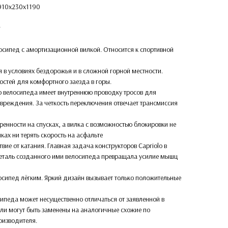
1910х230х1190
г
сипед с амортизационной вилкой. Относится к спортивной
 в условиях бездорожья и в сложной горной местности.
остей для комфортного заезда в горы.
го велосипеда имеет внутреннюю проводку тросов для
овреждения. За четкость переключения отвечает трансмиссия
еренности на спусках, а вилка с возможностью блокировки не
ках ни терять скорость на асфальте
ствие от катания. Главная задача конструкторов Capriolo в
деталь созданного ими велосипеда превращала усилие мышц
осипед лёгким. Яркий дизайн вызывает только положительные
ипеда может несущественно отличаться от заявленной в
али могут быть заменены на аналогичные схожие по
оизводителя.