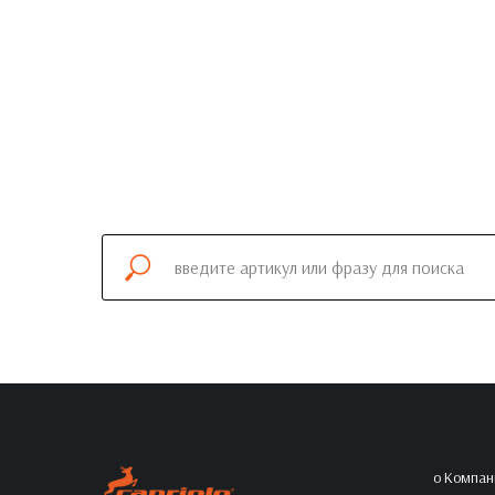
о Компан