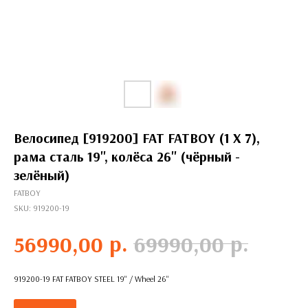
Велосипед [919200] FAT FATBOY (1 X 7),
рама сталь 19'', колёса 26'' (чёрный -
зелёный)
FATBOY
SKU:
919200-19
р.
р.
56990,00
69990,00
919200-19 FAT FATBOY STEEL 19'' / Wheel 26''