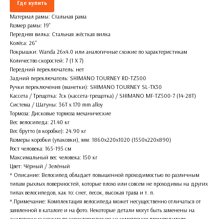
Где купить
Материал рамы: Стальная рама
Размер рамы: 19''
Передняя вилка: Стальная жёсткая вилка
Колёса: 26''
Покрышки: Wanda 26x4.0 или аналогичные схожие по характеристикам
Количество скоростей: 7 (1 X 7)
Передний переключатель: нет
Задний переключатель: SHIMANO TOURNEY RD-TZ500
Ручки переключения (манетки): SHIMANO TOURNEY SL-TX30
Кассета / Трещотка: 7ск (кассета-трещотка) / SHIMANO MF-TZ500-7 (14-28T)
Система / Шатуны: 36T x 170 mm alloy
Тормоза: Дисковые тормоза механические
Вес велосипеда: 21.40 кг
Вес брутто (в коробке): 24.90 кг
Размеры коробки (упаковки), мм: 1860х220х1020 (1550х220х890)
Рост человека: 165-195 см
Максимальный вес человека: 150 кг
Цвет: Чёрный / Зелёный
* Описание: Велосипед обладает повышенной проходимостью по различным
типам рыхлых поверхностей, которые плохо или совсем не проходимы на других
типах велосипедов, как то: снег, песок, высокая трава и т. п.
*.Примечание: Комплектация велосипеда может несущественно отличаться от
заявленной в каталоге и на фото. Некоторые детали могут быть заменены на
аналогичные схожие по характеристикам на усмотрение производителя.