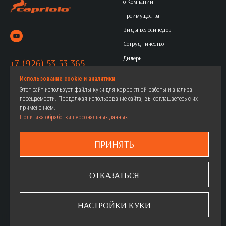
о Компании
Преимущества
Виды велосипедов
Сотрудничество
Дилеры
+7 (926) 53-53-365
Контакты
Политика обработки
Использование cookie и аналитики
Этот сайт использует файлы куки для корректной работы и анализа
персональных данных
посещаемости. Продолжая использование сайта, вы соглашаетесь с их
применением.
Политика обработки персональных данных
Горные
Женские велосипеды
Городские
Детские велосипеды
ПРИНЯТЬ
Дорожные
Как выбрать
Детские
Где купить
ОТКАЗАТЬСЯ
ФэтБайки
Гарантия
Шоссейные
Сервис
НАСТРОЙКИ КУКИ