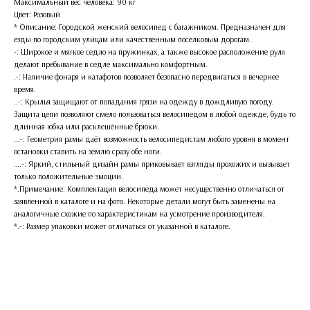
Максимальный вес человека: 90 кг
Цвет: Розовый
* Описание: Городской женский велосипед с багажником. Предназначен для
езды по городским улицам или качественным поселковым дорогам.
-: Широкое и мягкое седло на пружинках, а также высокое расположение руля
делают пребывание в седле максимально комфортным.
.-: Наличие фонаря и катафотов позволяет безопасно передвигаться в вечернее
время.
..-: Крылья защищают от попадания грязи на одежду в дождливую погоду.
Защита цепи позволяют смело пользоваться велосипедом в любой одежде, будь то
длинная юбка или расклешённые брюки.
...-: Геометрия рамы даёт возможность велосипедистам любого уровня в момент
остановки ставить на землю сразу обе ноги.
….-: Яркий, стильный дизайн рамы приковывает взгляды прохожих и вызывает
только положительные эмоции.
*.Примечание: Комплектация велосипеда может несущественно отличаться от
заявленной в каталоге и на фото. Некоторые детали могут быть заменены на
аналогичные схожие по характеристикам на усмотрение производителя.
*.-: Размер упаковки может отличаться от указанной в каталоге.