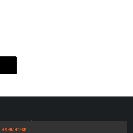
Женские велосипеды
 и аналитики
Детские велосипеды