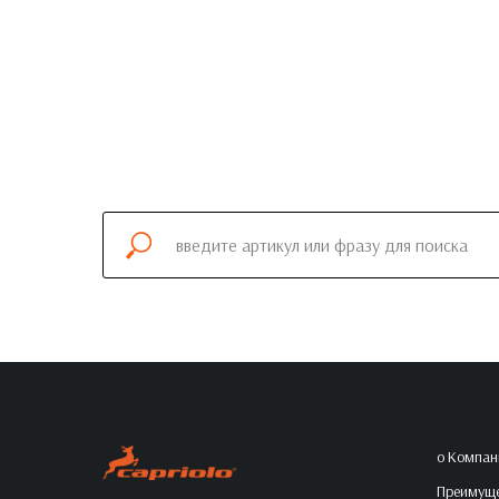
о Компан
Преимуще