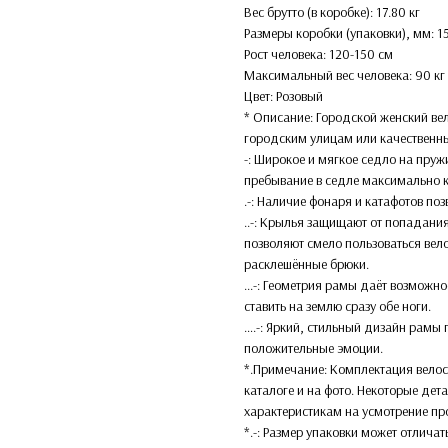
Вес брутто (в коробке): 17.80 кг
Размеры коробки (упаковки), мм: 
Рост человека: 120-150 см
Максимальный вес человека: 90 кг
Цвет: Розовый
* Описание: Городской женский ве
городским улицам или качественн
-: Широкое и мягкое седло на пру
пребывание в седле максимально 
.-: Наличие фонаря и катафотов поз
..-: Крылья защищают от попадани
позволяют смело пользоваться вел
расклешённые брюки.
...-: Геометрия рамы даёт возможн
ставить на землю сразу обе ноги.
….-: Яркий, стильный дизайн рамы
положительные эмоции.
*.Примечание: Комплектация велос
каталоге и на фото. Некоторые дет
характеристикам на усмотрение пр
*.-: Размер упаковки может отличат