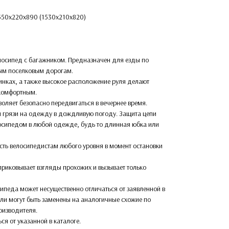
1550х220х890 (1530х210х820)
лосипед с багажником. Предназначен для езды по
ым поселковым дорогам.
жинках, а также высокое расположение руля делают
комфортным.
воляет безопасно передвигаться в вечернее время.
я грязи на одежду в дождливую погоду. Защита цепи
осипедом в любой одежде, будь то длинная юбка или
ость велосипедистам любого уровня в момент остановки
 приковывает взгляды прохожих и вызывает только
ипеда может несущественно отличаться от заявленной в
али могут быть заменены на аналогичные схожие по
оизводителя.
ься от указанной в каталоге.