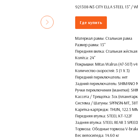
921308-N3 CITY ELLA STEEL 13'' / Wh
Где купить
Материал рамы: Стальная рама
Размер рамы: 13''
Передняя вилка: Стальная жёсткая
Колёса: 24''
Покрышки: Mitas Walrus (47-507) v
Количество скоростей: 3 (1 X 3)
Передний переключатель: нет
Задний переключатель: SHIMANO 
Ручки переключения (манетки): S
Кассета / Трещотка: 3ск (планетарк
Система / Шатуны: SPFN5N-MT, 3
Каретка-картридж: THUN, 122.5 M
Передняя втулка: STEEL KT-122F
Задняя втулка: STEEL REAR 3 SPEE
Тормоза: Ободные тормоза V-bra
Вес велосипеда: 14.60 кг