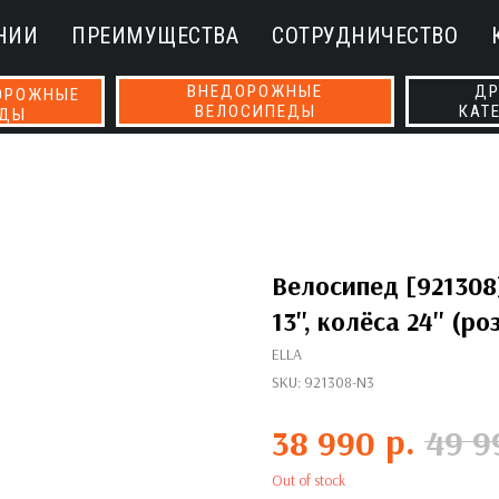
НИИ
ПРЕИМУЩЕСТВА
СОТРУДНИЧЕСТВО
ВНЕДОРОЖНЫЕ
ДР
ОРОЖНЫЕ
ВЕЛОСИПЕДЫ
КАТ
ЕДЫ
Велосипед [921308]
13'', колёса 24'' (р
ELLA
SKU:
921308-N3
р.
38 990
49 9
Out of stock