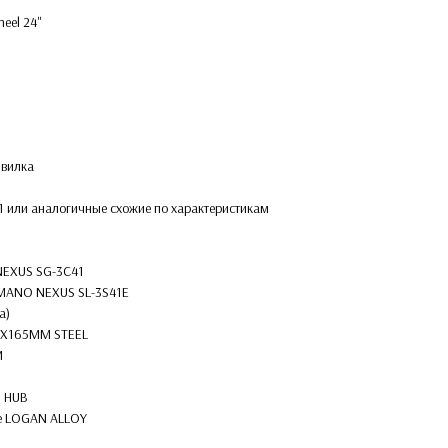
eel 24''
 вилка
41 или аналогичные схожие по характеристикам
NEXUS SG-3C41
HIMANO NEXUS SL-3S41E
а)
8TX165MM STEEL
M
D HUB
ke LOGAN ALLOY