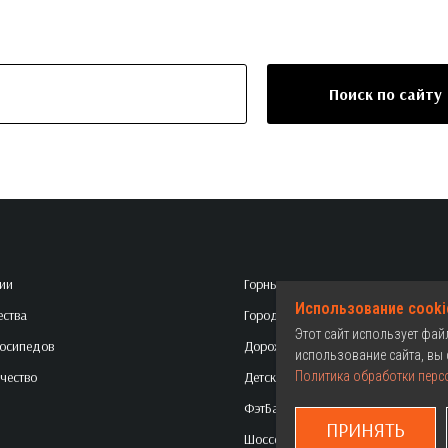
Поиск по сайту
ии
Горные
Использование cooki
ства
Городские
Этот сайт использует фа
осипедов
Дорожные
использование сайта, вы 
чество
Детские
Политика обработки перс
ФэтБайки
ПРИНЯТЬ
Шоссейные