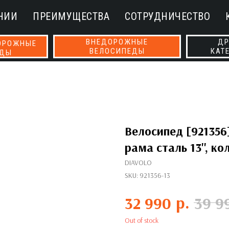
НИИ
ПРЕИМУЩЕСТВА
СОТРУДНИЧЕСТВО
ВНЕДОРОЖНЫЕ
ДР
ОРОЖНЫЕ
ВЕЛОСИПЕДЫ
КАТ
ЕДЫ
Велосипед [921356
рама сталь 13'', ко
DIAVOLO
SKU:
921356-13
р.
32 990
39 9
Out of stock