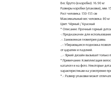
Вес брутто (в коробке): 16.90 кг
Размеры коробки (упаковки), мм: 
Рост человека: 130-155 см
Максимальный вес человека: 80 кг
Цвет: Чёрный / Красный
* Описание: Прочный горный детск
-: Предназначен для использования
.-: Заниженная геометрия рамы.
..-: Убирающаяся подножка позвол
от царапин и падений.
...-: Яркий дизайн вызывает тольк
*.Примечание: Комплектация велос
каталоге и на фото. Некоторые дет
характеристикам на усмотрение пр
*.-: Размер упаковки может отличат