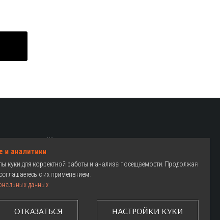
Женские велосипеды
e и аналитики
Детские велосипеды
йлы куки для корректной работы и анализа посещаемости. Продолжая
Как выбрать
соглашаетесь с их применением.
ональных данных
Где купить
Гарантия
ОТКАЗАТЬСЯ
НАСТРОЙКИ КУКИ
Сервис