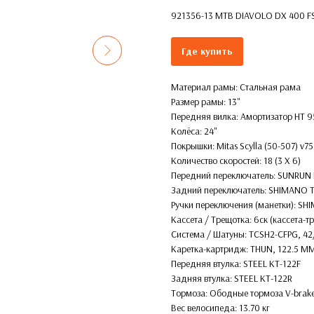
921356-13 MTB DIAVOLO DX 400 FS S
Где купить
Материал рамы: Стальная рама
Размер рамы: 13''
Передняя вилка: Амортизатор HT 9
Колёса: 24''
Покрышки: Mitas Scylla (50-507) v
Количество скоростей: 18 (3 X 6)
Передний переключатель: SUNRUN
Задний переключатель: SHIMANO
Ручки переключения (манетки): S
Кассета / Трещотка: 6ск (кассета-
Система / Шатуны: TCSH2-CFPG, 
Каретка-картридж: THUN, 122.5 M
Передняя втулка: STEEL KT-122F
Задняя втулка: STEEL KT-122R
Тормоза: Ободные тормоза V-bra
Вес велосипеда: 13.70 кг