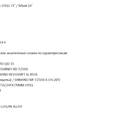
TEEL 13'' / Wheel 24''
54-V
75 или аналогичные схожие по характеристикам
 FD-QD-35
 TOURNEY RD-TZ500
HIMANO REVOSHIFT SL-RS36
трещотка) / SHIMANO MF-TZ500-6 (14-28T)
42/34/24TX170MM STEEL
M
ke LOGAN ALLOY