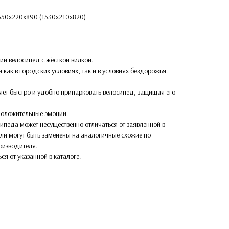
1550х220х890 (1530х210х820)
ий велосипед с жёсткой вилкой.
 как в городских условиях, так и в условиях бездорожья.
яет быстро и удобно припарковать велосипед, защищая его
о положительные эмоции.
ипеда может несущественно отличаться от заявленной в
али могут быть заменены на аналогичные схожие по
оизводителя.
ься от указанной в каталоге.