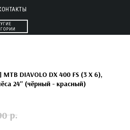
КОНТАКТЫ
УГИЕ
ЕГОРИИ
] MTB DIAVOLO DX 400 FS (3 X 6),
лёса 24'' (чёрный - красный)
р.
90