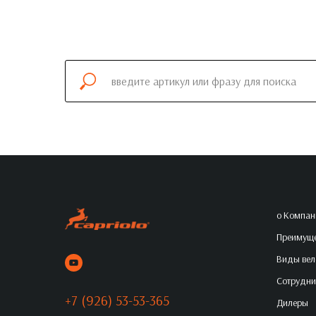
о Компан
Преимуще
Виды вел
Сотрудни
+7 (926) 53-53-365
Дилеры