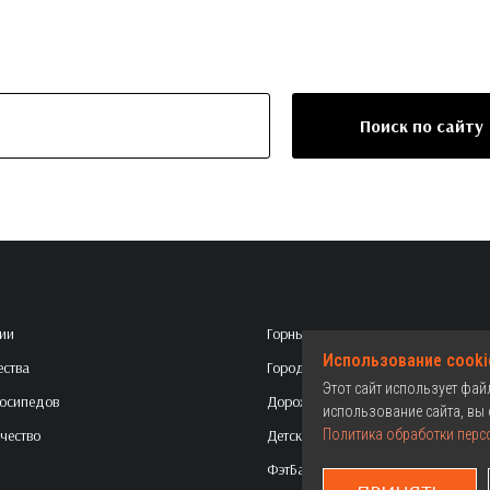
Поиск по сайту
ии
Горные
Использование cooki
ства
Городские
Этот сайт использует фа
осипедов
Дорожные
использование сайта, вы 
чество
Детские
Политика обработки перс
ФэтБайки