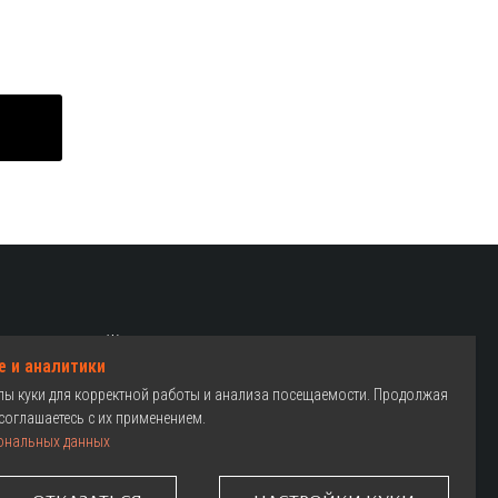
Женские велосипеды
e и аналитики
Детские велосипеды
йлы куки для корректной работы и анализа посещаемости. Продолжая
Как выбрать
соглашаетесь с их применением.
ональных данных
Где купить
Гарантия