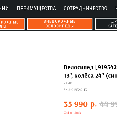
НИИ
ПРЕИМУЩЕСТВА
СОТРУДНИЧЕСТВО
ВНЕДОРОЖНЫЕ
ДР
ОРОЖНЫЕ
ВЕЛОСИПЕДЫ
КАТ
ЕДЫ
Велосипед [919342
13'', колёса 24'' (си
RAPID
SKU:
919342-13
р.
35 990
44 9
Out of stock