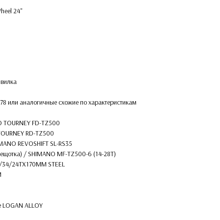
eel 24''
 вилка
v78 или аналогичные схожие по характеристикам
O TOURNEY FD-TZ500
 TOURNEY RD-TZ500
HIMANO REVOSHIFT SL-RS35
трещотка) / SHIMANO MF-TZ500-6 (14-28T)
42/34/24TX170MM STEEL
M
ke LOGAN ALLOY