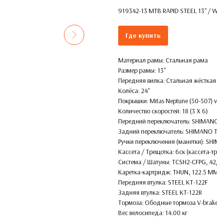
919342-13 MTB RAPID STEEL 13'' / Wh
Где купить
Материал рамы: Стальная рама
Размер рамы: 13''
Передняя вилка: Стальная жёсткая
Колёса: 24''
Покрышки: Mitas Neptune (50-507) 
Количество скоростей: 18 (3 X 6)
Передний переключатель: SHIMAN
Задний переключатель: SHIMANO
Ручки переключения (манетки): S
Кассета / Трещотка: 6ск (кассета-
Система / Шатуны: TCSH2-CFPG, 
Каретка-картридж: THUN, 122.5 M
Передняя втулка: STEEL KT-122F
Задняя втулка: STEEL KT-122R
Тормоза: Ободные тормоза V-bra
Вес велосипеда: 14.00 кг