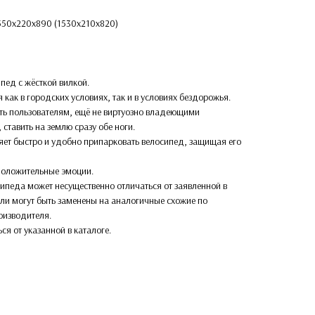
1550х220х890 (1530х210х820)
пед с жёсткой вилкой.
 как в городских условиях, так и в условиях бездорожья.
сть пользователям, ещё не виртуозно владеющими
ставить на землю сразу обе ноги.
яет быстро и удобно припарковать велосипед, защищая его
о положительные эмоции.
ипеда может несущественно отличаться от заявленной в
али могут быть заменены на аналогичные схожие по
оизводителя.
ься от указанной в каталоге.