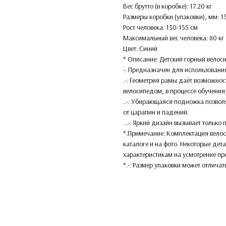
Вес брутто (в коробке): 17.20 кг
Размеры коробки (упаковки), мм: 
Рост человека: 130-155 см
Максимальный вес человека: 80 кг
Цвет: Синий
* Описание: Детский горный велоси
-: Предназначен для использования
.-: Геометрия рамы даёт возможно
велосипедом, в процессе обучения, 
..-: Убирающаяся подножка позвол
от царапин и падений.
...-: Яркий дизайн вызывает тольк
*.Примечание: Комплектация велос
каталоге и на фото. Некоторые дет
характеристикам на усмотрение пр
*.-: Размер упаковки может отличат