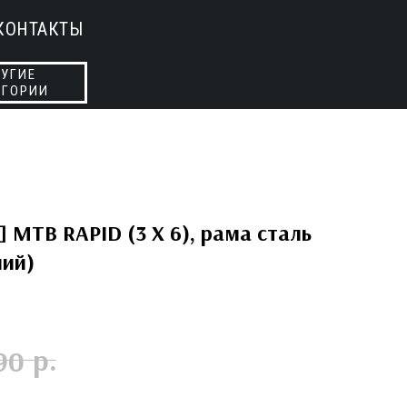
КОНТАКТЫ
УГИЕ
ЕГОРИИ
] MTB RAPID (3 X 6), рама сталь
ний)
р.
90