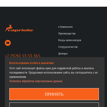
о Компании
Преимущества
Виды велосипедов
Сотрудничество
Дилеры
+7 (926) 53-53-365
Контакты
Политика обработки
Использование cookie и аналитики
Этот сайт использует файлы куки для корректной работы и анализа
персональных данных
посещаемости. Продолжая использование сайта, вы соглашаетесь с их
применением.
Политика обработки персональных данных
Горные
Женские велосипеды
Городские
Детские велосипеды
ПРИНЯТЬ
Дорожные
Как выбрать
Детские
Где купить