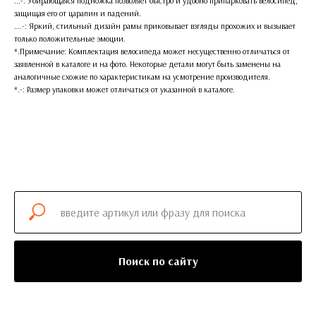
...-: Убирающаяся подножка позволяет быстро и удобно припарковать велосипед,
защищая его от царапин и падений.
….-: Яркий, стильный дизайн рамы приковывает взгляды прохожих и вызывает
только положительные эмоции.
*.Примечание: Комплектация велосипеда может несущественно отличаться от
заявленной в каталоге и на фото. Некоторые детали могут быть заменены на
аналогичные схожие по характеристикам на усмотрение производителя.
*.-: Размер упаковки может отличаться от указанной в каталоге.
Поиск по сайту