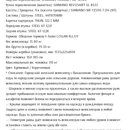
Ручки переключения (манетки): SHIMANO REVOSHIFT SL-RS35
Кассета / Трещотка: 7ск (кассета-трещотка) / SHIMANO MF-TZ500-7 (14-28T)
Система / Шатуны: STEEL, 44TX170MM
Каретка-картридж: THUN, 122.5 MM
Передняя втулка: STEEL KT-122F
Задняя втулка: STEEL KT-122R
Тормоза: Ободные тормоза V-brake LOGAN ALLOY
Вес велосипеда: 15.80 кг
Вес брутто (в коробке): 19.30 кг
Размеры коробки (упаковки), мм: 1535x225x808
Рост человека: 160-185 см
Максимальный вес человека: 110 кг
Цвет: Кремовый / Коричневый
* Описание: Городской женский велосипед с багажником. Предназначен для
езды по городским улицам или сельским дорогам. Алюминиевая рама делает
велосипед легким поэтому привлекательным для самых изящных леди.
-: Широкое и мягкое седло на пружинках, а также высокое расположение руля
делают пребывание в седле максимально комфортным. Наличие фонаря и
катафотов позволяет безопасно передвигаться в вечернее время.
.-: Крылья защищают от попадания грязи на одежду в дождливую погоду.
Защита цепи и колеса позволяют смело пользоваться велосипедом в любой
одежде, будь то длинная юбка или расклешённые брюки.
..-: Геометрия рамы даёт возможность велосипедистам любого уровня в момент
остановки ставить на землю сразу обе ноги.