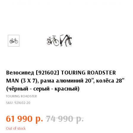
Велосипед [921602] TOURING ROADSTER
MAN (3 X 7), рама алюминий 20'', колёса 28''
(чёрный - серый - красный)
TOURING ROADSTER
SKU:
921602-20
р.
р.
61 990
74 990
Out of stock