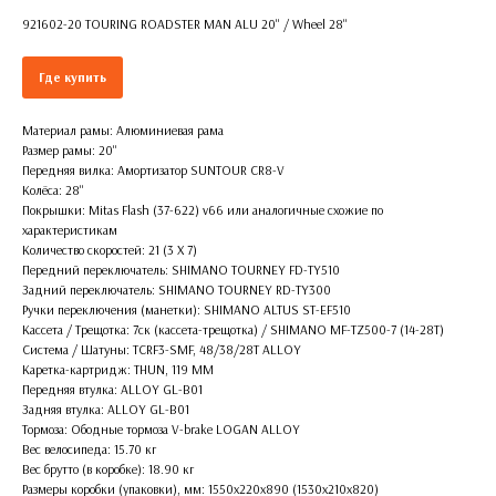
921602-20 TOURING ROADSTER MAN ALU 20'' / Wheel 28''
Где купить
Материал рамы: Алюминиевая рама
Размер рамы: 20''
Передняя вилка: Амортизатор SUNTOUR CR8-V
Колёса: 28''
Покрышки: Mitas Flash (37-622) v66 или аналогичные схожие по
характеристикам
Количество скоростей: 21 (3 X 7)
Передний переключатель: SHIMANO TOURNEY FD-TY510
Задний переключатель: SHIMANO TOURNEY RD-TY300
Ручки переключения (манетки): SHIMANO ALTUS ST-EF510
Кассета / Трещотка: 7ск (кассета-трещотка) / SHIMANO MF-TZ500-7 (14-28T)
Система / Шатуны: TCRF3-SMF, 48/38/28T ALLOY
Каретка-картридж: THUN, 119 MM
Передняя втулка: ALLOY GL-B01
Задняя втулка: ALLOY GL-B01
Тормоза: Ободные тормоза V-brake LOGAN ALLOY
Вес велосипеда: 15.70 кг
Вес брутто (в коробке): 18.90 кг
Размеры коробки (упаковки), мм: 1550х220х890 (1530х210х820)