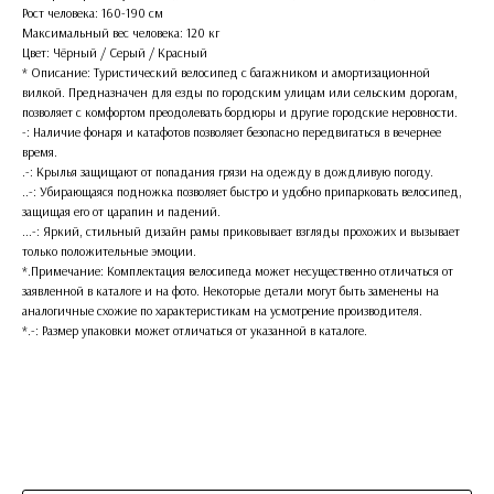
Рост человека: 160-190 см
Максимальный вес человека: 120 кг
Цвет: Чёрный / Серый / Красный
* Описание: Туристический велосипед с багажником и амортизационной
вилкой. Предназначен для езды по городским улицам или сельским дорогам,
позволяет с комфортом преодолевать бордюры и другие городские неровности.
-: Наличие фонаря и катафотов позволяет безопасно передвигаться в вечернее
время.
.-: Крылья защищают от попадания грязи на одежду в дождливую погоду.
..-: Убирающаяся подножка позволяет быстро и удобно припарковать велосипед,
защищая его от царапин и падений.
...-: Яркий, стильный дизайн рамы приковывает взгляды прохожих и вызывает
только положительные эмоции.
*.Примечание: Комплектация велосипеда может несущественно отличаться от
заявленной в каталоге и на фото. Некоторые детали могут быть заменены на
аналогичные схожие по характеристикам на усмотрение производителя.
*.-: Размер упаковки может отличаться от указанной в каталоге.