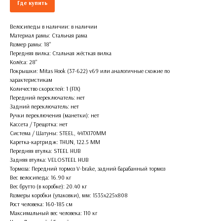
Где купить
Велосипеды в наличии: в наличии
Материал рамы: Стальная рама
Размер рамы: 18''
Передняя вилка: Стальная жёсткая вилка
Колёса: 28''
Покрышки: Mitas Hook (37-622) v69 или аналогичные схожие по
характеристикам
Количество скоростей: 1 (FIX)
Передний переключатель: нет
Задний переключатель: нет
Ручки переключения (манетки): нет
Кассета / Трещотка: нет
Система / Шатуны: STEEL, 44TX170MM
Каретка-картридж: THUN, 122.5 MM
Передняя втулка: STEEL HUB
Задняя втулка: VELOSTEEL HUB
Тормоза: Передний тормоз V-brake, задний барабанный тормоз
Вес велосипеда: 16.90 кг
Вес брутто (в коробке): 20.40 кг
Размеры коробки (упаковки), мм: 1535x225x808
Рост человека: 160-185 см
Максимальный вес человека: 110 кг