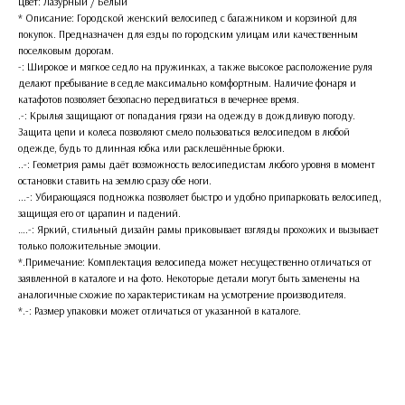
Цвет: Лазурный / Белый
* Описание: Городской женский велосипед с багажником и корзиной для
покупок. Предназначен для езды по городским улицам или качественным
поселковым дорогам.
-: Широкое и мягкое седло на пружинках, а также высокое расположение руля
делают пребывание в седле максимально комфортным. Наличие фонаря и
катафотов позволяет безопасно передвигаться в вечернее время.
.-: Крылья защищают от попадания грязи на одежду в дождливую погоду.
Защита цепи и колеса позволяют смело пользоваться велосипедом в любой
одежде, будь то длинная юбка или расклешённые брюки.
..-: Геометрия рамы даёт возможность велосипедистам любого уровня в момент
остановки ставить на землю сразу обе ноги.
...-: Убирающаяся подножка позволяет быстро и удобно припарковать велосипед,
защищая его от царапин и падений.
….-: Яркий, стильный дизайн рамы приковывает взгляды прохожих и вызывает
только положительные эмоции.
*.Примечание: Комплектация велосипеда может несущественно отличаться от
заявленной в каталоге и на фото. Некоторые детали могут быть заменены на
аналогичные схожие по характеристикам на усмотрение производителя.
*.-: Размер упаковки может отличаться от указанной в каталоге.