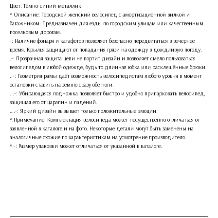
Цвет: Тёмно-синий-металлик
* Описание: Городской женский велосипед с амортизационной вилкой и
багажником. Предназначен для езды по городским улицам или качественным
поселковым дорогам.
-: Наличие фонаря и катафотов позволяет безопасно передвигаться в вечернее
время. Крылья защищают от попадания грязи на одежду в дождливую погоду.
.-: Прозрачная защита цепи не портит дизайн и позволяет смело пользоваться
велосипедом в любой одежде, будь то длинная юбка или расклешённые брюки.
..-: Геометрия рамы даёт возможность велосипедистам любого уровня в момент
остановки ставить на землю сразу обе ноги.
...-: Убирающаяся подножка позволяет быстро и удобно припарковать велосипед,
защищая его от царапин и падений.
….-: Яркий дизайн вызывает только положительные эмоции.
*.Примечание: Комплектация велосипеда может несущественно отличаться от
заявленной в каталоге и на фото. Некоторые детали могут быть заменены на
аналогичные схожие по характеристикам на усмотрение производителя.
*.-: Размер упаковки может отличаться от указанной в каталоге.