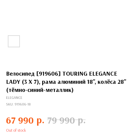
Велосипед [919606] TOURING ELEGANCE
LADY (3 X 7), рама алюминий 18'', колёса 28''
(тёмно-синий-металлик)
ELEGANCE
SKU:
919606-18
р.
р.
67 990
79 990
Out of stock