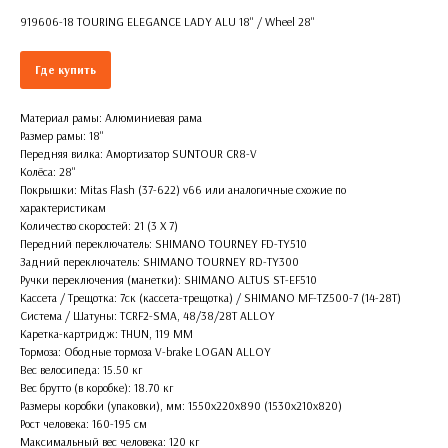
919606-18 TOURING ELEGANCE LADY ALU 18'' / Wheel 28''
Где купить
Материал рамы: Алюминиевая рама
Размер рамы: 18''
Передняя вилка: Амортизатор SUNTOUR CR8-V
Колёса: 28''
Покрышки: Mitas Flash (37-622) v66 или аналогичные схожие по
характеристикам
Количество скоростей: 21 (3 X 7)
Передний переключатель: SHIMANO TOURNEY FD-TY510
Задний переключатель: SHIMANO TOURNEY RD-TY300
Ручки переключения (манетки): SHIMANO ALTUS ST-EF510
Кассета / Трещотка: 7ск (кассета-трещотка) / SHIMANO MF-TZ500-7 (14-28T)
Система / Шатуны: TCRF2-SMA, 48/38/28T ALLOY
Каретка-картридж: THUN, 119 MM
Тормоза: Ободные тормоза V-brake LOGAN ALLOY
Вес велосипеда: 15.50 кг
Вес брутто (в коробке): 18.70 кг
Размеры коробки (упаковки), мм: 1550х220х890 (1530х210х820)
Рост человека: 160-195 см
Максимальный вес человека: 120 кг