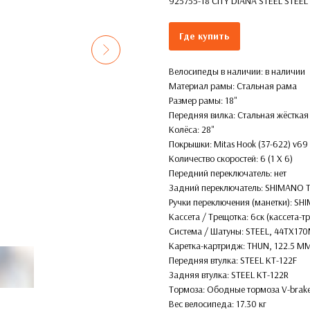
925755-18 CITY DIANA STEEL STEEL 18
Где купить
Велосипеды в наличии: в наличии
Материал рамы: Стальная рама
Размер рамы: 18''
Передняя вилка: Стальная жёсткая
Колёса: 28''
Покрышки: Mitas Hook (37-622) v6
Количество скоростей: 6 (1 X 6)
Передний переключатель: нет
Задний переключатель: SHIMANO
Ручки переключения (манетки): S
Кассета / Трещотка: 6ск (кассета-
Система / Шатуны: STEEL, 44TX17
Каретка-картридж: THUN, 122.5 M
Передняя втулка: STEEL KT-122F
Задняя втулка: STEEL KT-122R
Тормоза: Ободные тормоза V-bra
Вес велосипеда: 17.30 кг