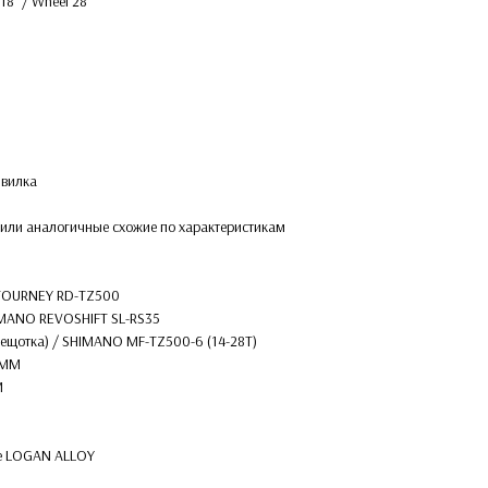
'' / Wheel 28''
 вилка
9 или аналогичные схожие по характеристикам
 TOURNEY RD-TZ500
HIMANO REVOSHIFT SL-RS35
трещотка) / SHIMANO MF-TZ500-6 (14-28T)
0MM
M
ke LOGAN ALLOY