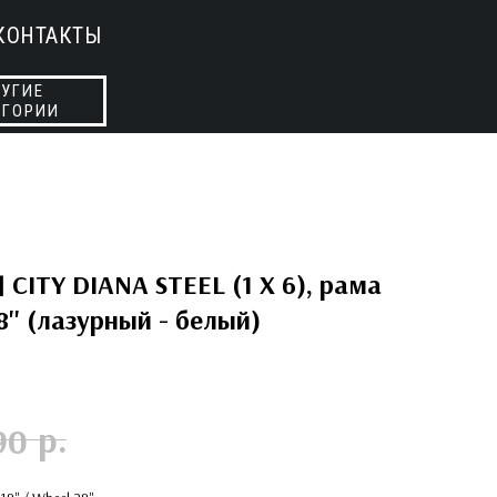
КОНТАКТЫ
УГИЕ
ЕГОРИИ
 CITY DIANA STEEL (1 X 6), рама
28'' (лазурный - белый)
р.
90