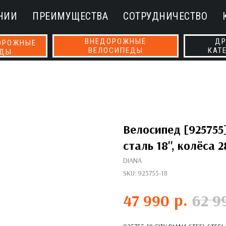
НИИ
ПРЕИМУЩЕСТВА
СОТРУДНИЧЕСТВО
ВНЕДОРОЖНЫЕ
ДР
ОРОЖНЫЕ
ВЕЛОСИПЕДЫ
КАТ
ЕДЫ
Велосипед [925755]
сталь 18'', колёса 
DIANA
SKU:
925755-18
р.
47 990
62 9