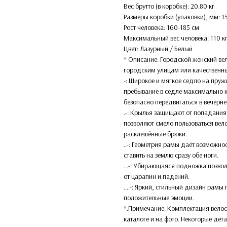
Вес брутто (в коробке): 20.80 кг
Размеры коробки (упаковки), мм: 
Рост человека: 160-185 см
Максимальный вес человека: 110 к
Цвет: Лазурный / Белый
* Описание: Городской женский ве
городским улицам или качественн
-: Широкое и мягкое седло на пру
пребывание в седле максимально 
безопасно передвигаться в вечерне
.-: Крылья защищают от попадания
позволяют смело пользоваться вел
расклешённые брюки.
..-: Геометрия рамы даёт возможно
ставить на землю сразу обе ноги.
...-: Убирающаяся подножка позво
от царапин и падений.
….-: Яркий, стильный дизайн рамы
положительные эмоции.
*.Примечание: Комплектация велос
каталоге и на фото. Некоторые дет