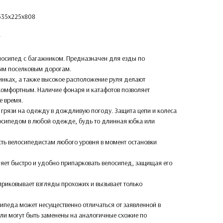
1535x225x808
г
лосипед с багажником. Предназначен для езды по
ым поселковым дорогам.
жинках, а также высокое расположение руля делают
комфортным. Наличие фонаря и катафотов позволяет
е время.
 грязи на одежду в дождливую погоду. Защита цепи и колеса
осипедом в любой одежде, будь то длинная юбка или
сть велосипедистам любого уровня в момент остановки
ляет быстро и удобно припарковать велосипед, защищая его
 приковывает взгляды прохожих и вызывает только
ипеда может несущественно отличаться от заявленной в
али могут быть заменены на аналогичные схожие по