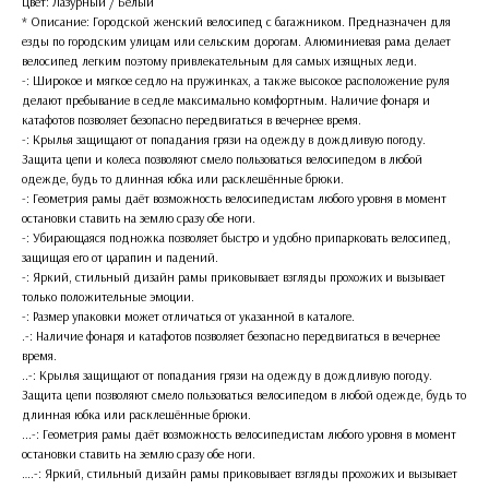
Цвет: Лазурный / Белый
* Описание: Городской женский велосипед с багажником. Предназначен для
езды по городским улицам или сельским дорогам. Алюминиевая рама делает
велосипед легким поэтому привлекательным для самых изящных леди.
-: Широкое и мягкое седло на пружинках, а также высокое расположение руля
делают пребывание в седле максимально комфортным. Наличие фонаря и
катафотов позволяет безопасно передвигаться в вечернее время.
-: Крылья защищают от попадания грязи на одежду в дождливую погоду.
Защита цепи и колеса позволяют смело пользоваться велосипедом в любой
одежде, будь то длинная юбка или расклешённые брюки.
-: Геометрия рамы даёт возможность велосипедистам любого уровня в момент
остановки ставить на землю сразу обе ноги.
-: Убирающаяся подножка позволяет быстро и удобно припарковать велосипед,
защищая его от царапин и падений.
-: Яркий, стильный дизайн рамы приковывает взгляды прохожих и вызывает
только положительные эмоции.
-: Размер упаковки может отличаться от указанной в каталоге.
.-: Наличие фонаря и катафотов позволяет безопасно передвигаться в вечернее
время.
..-: Крылья защищают от попадания грязи на одежду в дождливую погоду.
Защита цепи позволяют смело пользоваться велосипедом в любой одежде, будь то
длинная юбка или расклешённые брюки.
...-: Геометрия рамы даёт возможность велосипедистам любого уровня в момент
остановки ставить на землю сразу обе ноги.
….-: Яркий, стильный дизайн рамы приковывает взгляды прохожих и вызывает