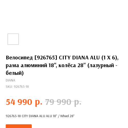
Велосипед [926765] CITY DIANA ALU (1 X 6),
рама алюминий 18'', колёса 28'' (лазурный -
белый)
DIANA
SKU:
926765-18
р.
р.
54 990
79 990
926765-18 CITY DIANA ALU ALU 18'' / Wheel 28''