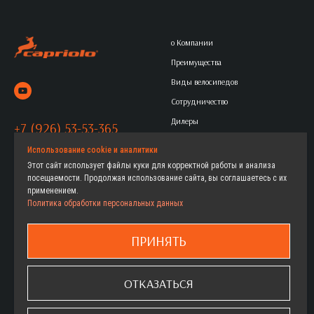
о Компании
Преимущества
Виды велосипедов
Сотрудничество
Дилеры
+7 (926) 53-53-365
Контакты
Политика обработки
Использование cookie и аналитики
Этот сайт использует файлы куки для корректной работы и анализа
персональных данных
посещаемости. Продолжая использование сайта, вы соглашаетесь с их
применением.
Политика обработки персональных данных
Горные
Женские велосипеды
Городские
Детские велосипеды
ПРИНЯТЬ
Дорожные
Как выбрать
Детские
Где купить
ОТКАЗАТЬСЯ
ФэтБайки
Гарантия
Шоссейные
Сервис