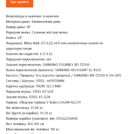
Где купить
Велосипеды в наличии: в наличии
Материал рамы: Алюминиевая рама
Размер рамы: 18''
Передняя вилка: Стальная жёсткая вилка
Колёса: 28''
Покрышки: Mitas Hook (37-622) v69 или аналогичные схожие по
характеристикам
Количество скоростей: 6 (1 X 6)
Передний переключатель: нет
Задний переключатель: SHIMANO TOURNEY RD-TZ500
Ручки переключения (манетки): SHIMANO REVOSHIFT SL-RS35
Кассета / Трещотка: 6ск (кассета-трещотка) / SHIMANO MF-TZ500-6 (14-28T)
Система / Шатуны: STEEL, 44TX170MM
Каретка-картридж: THUN, 122.5 MM
Передняя втулка: STEEL KT-122F
Задняя втулка: STEEL KT-122R
Тормоза: Ободные тормоза V-brake LOGAN ALLOY
Вес велосипеда: 15.80 кг
Вес брутто (в коробке): 19.30 кг
Размеры коробки (упаковки), мм: 1535x225x808
Рост человека: 160-185 см
Максимальный вес человека: 110 кг